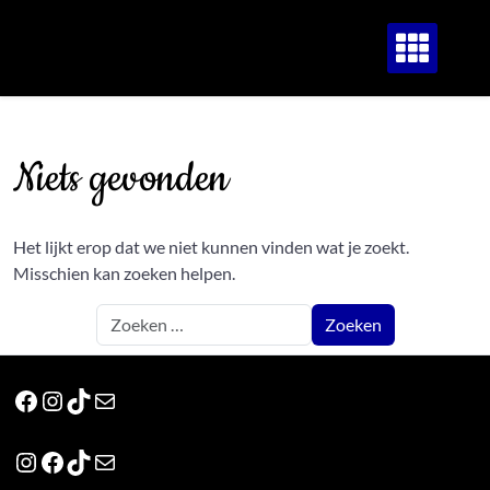
Ga
naar
de
inhoud
Niets gevonden
Het lijkt erop dat we niet kunnen vinden wat je zoekt.
Misschien kan zoeken helpen.
Facebook
Instagram
TikTok
E-mail
Instagram
Facebook
TikTok
E-mail