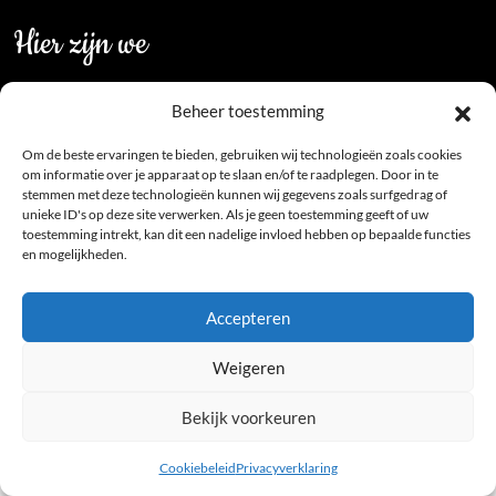
Hier zijn we
Jan van Galenstraat 6
Beheer toestemming
3572LA Utrecht
+31 30 2014357
Om de beste ervaringen te bieden, gebruiken wij technologieën zoals cookies
reserveren@goudemaen.nl
om informatie over je apparaat op te slaan en/of te raadplegen. Door in te
stemmen met deze technologieën kunnen wij gegevens zoals surfgedrag of
unieke ID's op deze site verwerken. Als je geen toestemming geeft of uw
toestemming intrekt, kan dit een nadelige invloed hebben op bepaalde functies
en mogelijkheden.
© 2026 de Goude Maen
Accepteren
Weigeren
Bekijk voorkeuren
Cookiebeleid
Privacyverklaring