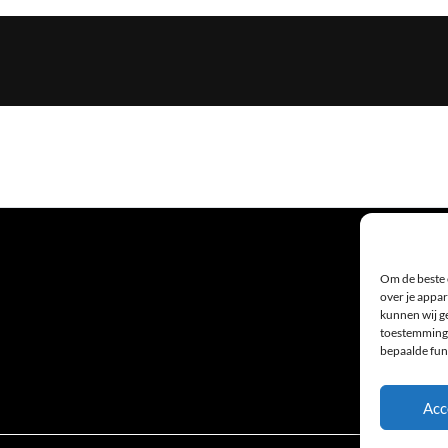
Om de beste 
over je appar
kunnen wij ge
toestemming 
bepaalde fun
Acc