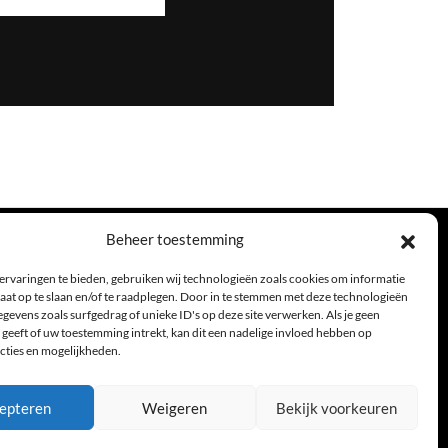
Beheer toestemming
Hier zijn we
ervaringen te bieden, gebruiken wij technologieën zoals cookies om informatie
aat op te slaan en/of te raadplegen. Door in te stemmen met deze technologieën
Jan van Galenstraat 6
gevens zoals surfgedrag of unieke ID's op deze site verwerken. Als je geen
geeft of uw toestemming intrekt, kan dit een nadelige invloed hebben op
3572LA Utrecht
cties en mogelijkheden.
+31 30 2014357
reserveren@goudemaen.nl
epteren
Weigeren
Bekijk voorkeuren